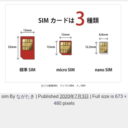
sim
By
ながたき
|
Published
2020年7月3日
|
Full size is
673 ×
480
pixels