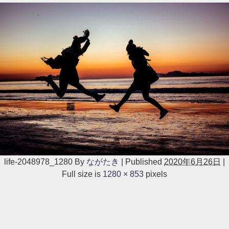
life-2048978_1280
By
ながたき
|
Published
2020年6月26日
|
Full size is
1280 × 853
pixels